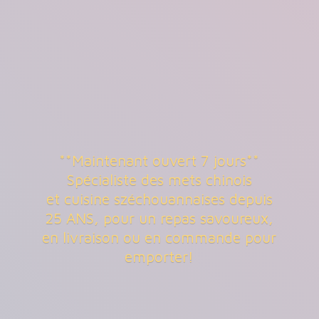
**Maintenant ouvert 7 jours**
Spécialiste des mets chinois
et cuisine széchouannaises depuis
25 ANS, pour un repas savoureux,
en livraison ou en commande
pour
emporter!