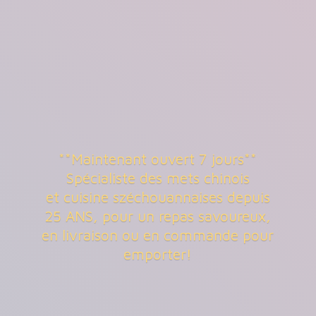
**Maintenant ouvert 7 jours**
Spécialiste des mets chinois
et cuisine széchouannaises depuis
25 ANS, pour un repas savoureux,
en livraison ou en commande
pour
emporter!