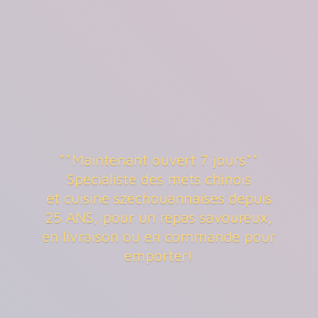
**Maintenant ouvert 7 jours**
Spécialiste des mets chinois
et cuisine széchouannaises depuis
25 ANS, pour un repas savoureux,
en livraison ou en commande
pour
emporter!