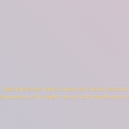
 Spécialiste des mets chinois et cuisine széch
 savoureux, en livraison ou en commande
pour 