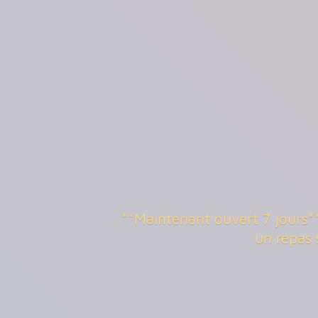
**Maintenant ouvert 7 jours**
un repas