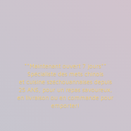
**Maintenant ouvert 7 jours**
Spécialiste des mets chinois
et cuisine széchouannaises depuis
25 ANS, pour un repas savoureux,
en livraison ou en commande
pour
emporter!