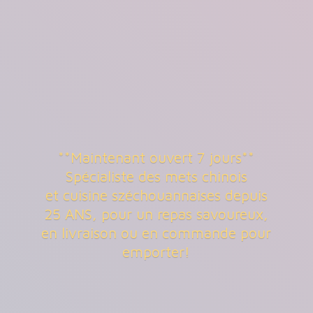
**Maintenant ouvert 7 jours**
Spécialiste des mets chinois
et cuisine széchouannaises depuis
25 ANS, pour un repas savoureux,
en livraison ou en commande
pour
emporter!