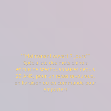
**Maintenant ouvert 7 jours**
Spécialiste des mets chinois
et cuisine széchouannaises depuis
25 ANS, pour un repas savoureux,
en livraison ou en commande
pour
emporter!