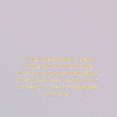
**Maintenant ouvert 7 jours**
Spécialiste des mets chinois
et cuisine széchouannaises depuis
25 ANS, pour un repas savoureux,
en livraison ou en commande
pour
emporter!