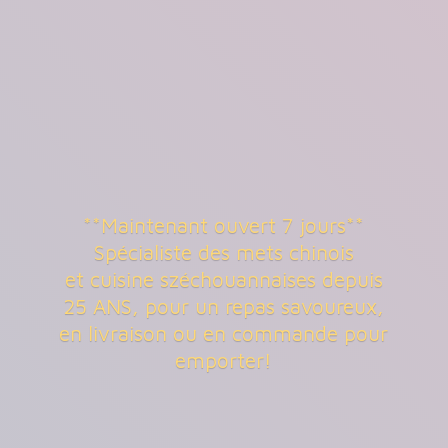
**Maintenant ouvert 7 jours**
Spécialiste des mets chinois
et cuisine széchouannaises depuis
25 ANS, pour un repas savoureux,
en livraison ou en commande
pour
emporter!